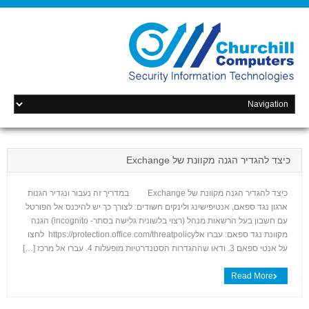
כיצד להגדיר הגנה מקוונת של Exchange
כיצד להגדיר הגנה מקוונת של Exchange במדריך זה נעבור ונגדיר הגנות
ארגון נגד ספאם, אנטיפישינג ולינקים חשודים: לצורך כך יש להיכנס אל הפורטל
עם חשבון בעל הרשאות מנהל (רצוי בלשונית גלישה בסתר- incognito) הגנה
מקוונת נגד ספאם: עברו אלhttps://protection.office.com/threatpolicy לחצו
על אנטי ספאם 3. ודאו שההגדרות הסטנדרטיות מופעלות 4. עברו אל מרכז […]
+
Read More