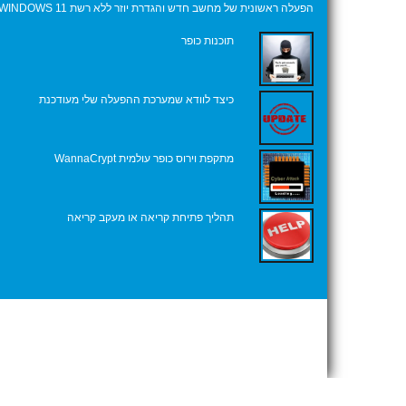
הפעלה ראשונית של מחשב חדש והגדרת יוזר ללא רשת WINDOWS 11
תוכנות כופר
כיצד לוודא שמערכת ההפעלה שלי מעודכנת
מתקפת וירוס כופר עולמית WannaCrypt
תהליך פתיחת קריאה או מעקב קריאה