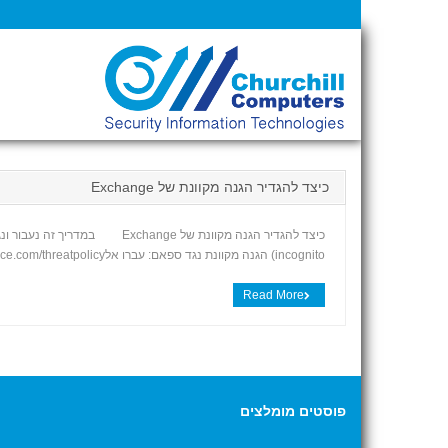
כיצד להגדיר הגנה מקוונת של Exchange
כיצד להגדיר הגנה מקוונת של 
incognito) הגנה מקוונת נגד ספאם: עברו אלhttps://protection.office.com/threatpolicy לחצו על אנטי ספאם 3. ודאו שההגדרות הסטנדרטיות מופעלות 4. עברו אל מרכז […]
Read More
פוסטים מומלצים