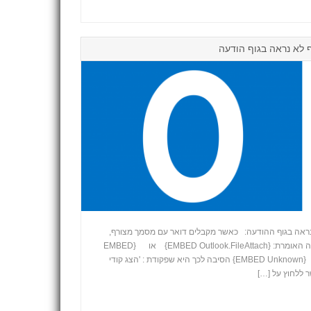
 לא נראה בגוף הודעה
נראה בגוף ההודעה: כאשר מקבלים דואר עם מסמך מצורף,
ובמקום האייקון של המסמך ישנה הודעה האומרת: {EMBED Outlook.FileAttach} או {EMBED
WordMailFileAttachment} או {EMBED Unknown} הסיבה לכך היא שפקודת : 'הצג קודי
+
ר ללחוץ על […]