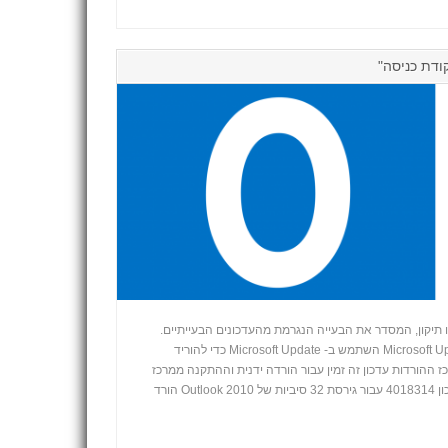
פט הוציאו תיקון, המסדר את הבעייה הנגרמת מהעדכונים הבעייתיים.
כיצד להוריד ולהתקין את העדכון: Microsoft Update השתמש ב- Microsoft Update כדי להוריד
ז ההורדות עדכון זה זמין עבור הורדה ידנית וההתקנה ממרכז
+
ההורדות של Microsoft. הורד את העדכון 4018314 עבור גירסת 32 סיביות של Outlook 2010 הורד