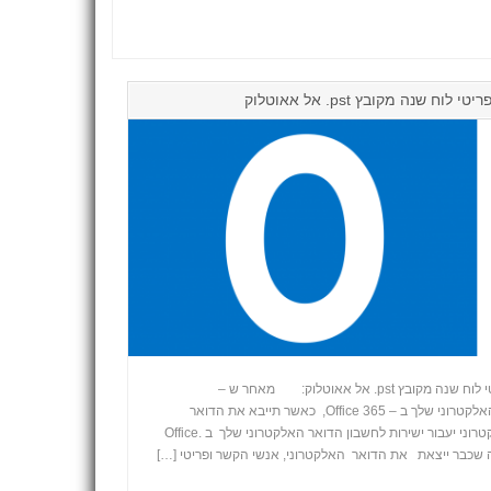
שנה מקובץ ‎ .pstאל אאוטלוק
ייבוא דואר אלקטרוני, אנשי קשר ופריטי לוח שנה מקובץ ‎ .pstאל אאוטלוק: מאחר ש –
Outlook מסתנכרן עם חשבון הדואר האלקטרוני שלך ב – Office 365, כאשר תייבא את הדואר
האלקטרוני לפי ההוראות, הדואר האלקטרוני יעבור ישירות לחשבון הדואר האלקטרוני שלך ב .Office
+