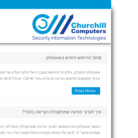
סרגל החיפוש החדש באאוטלוק
אאוטלוק התעדכן, וחלונית החיפוש הועברה אל חלקו העליון של ה
צירוף המקשים לחיפוש הודעה או פריט אחר Ctrl+E או F3 לניקוי תוצאות החיפוש Esc להרחבת החיפוש כדי שיכלול את כל פריטי הדואר, כל פריטי לוח השנה או כל פרטי אנשי הקשר, […]
Read More
איך לערוך הודעה שמתקבלת כקריאה בלבד?
פקודות מתוך" 4. לחצו על רשימת פקודות לגלול למטה אל ע כדי למצוא את פקודות העריכה. (ניתן ללחוץ על ע במקלדת כדי לקפוץ מהר יותר) 5. מצאו ערוך הודעה ולחצו לחיצה […]