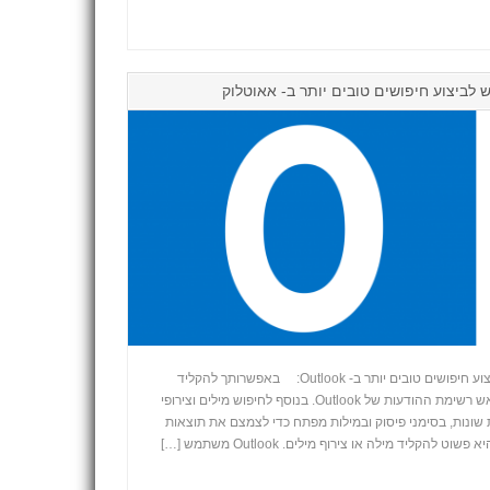
 לביצוע חיפושים טובים יותר ב- אאוטלוק
כיצד לצמצם את קריטריוני החיפוש לביצוע חיפושים טובים יותר ב- Outlook: באפשרותך להקליד
מספר צירופי מילים בתיבת החיפוש בראש רשימת ההודעות של Outlook. בנוסף לחיפוש מילים וצירופי
ונות, בסימני פיסוק ובמילות מפתח כדי לצמצם את תוצאות
+
קליד מילה או צירוף מילים. Outlook משתמש […]