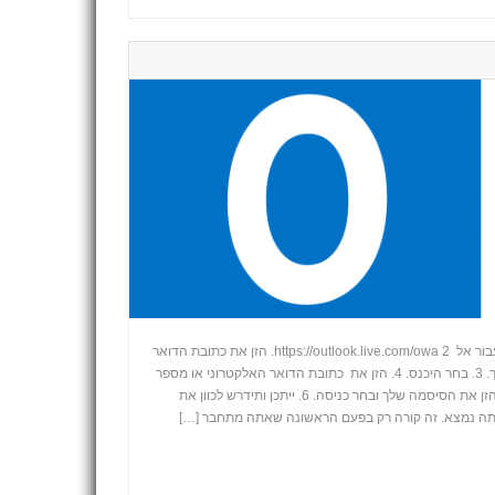
כיצד להיכנס אל Outlook בדפדפן: 1. עבור אל https://outlook.live.com/owa 2. הזן את כתובת הדואר
האלקטרוני והסיסמה עבור החשבון שלך. 3. בחר היכנס. 4. הזן את כתובת הדואר האלקטרוני או מספר
הטלפון שלך ובחר הבא. 5. בדף הבא, הזן את הסיסמה שלך ובחר כניסה. 6. ייתכן ותידרש לכוון את
+
אתה נמצא. זה קורה רק בפעם הראשונה שאתה מתחבר […]