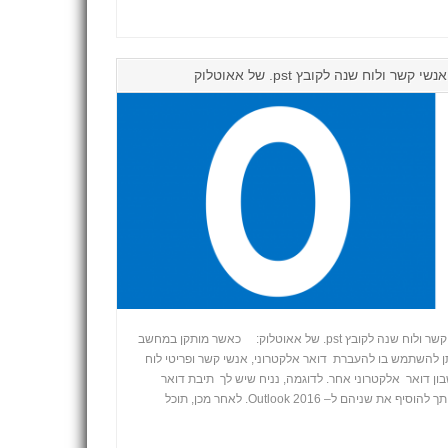
 ולוח שנה לקובץ ‎.pst של אאוטלוק
ייצוא או גיבוי של דואר אלקטרוני, אנשי קשר ולוח שנה לקובץ ‎.pst של אאוטלוק: כאשר מותקן במחשב
Outlook, כגון Outlook 2016, ניתן להשתמש בו להעברת דואר אלקטרוני, אנשי קשר ופריטי לוח
ן דואר אלקטרוני אחר. לדוגמה, נניח שיש לך תיבת דואר
+
של Office 365 וחשבון Gmail. באפשרותך להוסיף את שניהם ל– Outlook 2016. לאחר מכן, תוכל