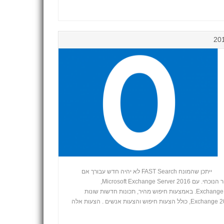
תיעול החיפוש מהיר באאוטלוק 2016: ייתכן שהמונח FAST Search לא יהיה חדש עבורך אם
ניהלת אתרי SharePoint במהלך העשור הנוכחי. עם Microsoft Exchange Server 2016,
ארכיטקטורת החיפוש המהיר הוצגה ל- Exchange. באמצעות חיפוש מהיר, תכונות חדשות שונות
+
זמינות למשתמשי תיבת הדואר של Exchange 2016, כולל הצעות חיפוש והצעות אנשים . הצעות אלה