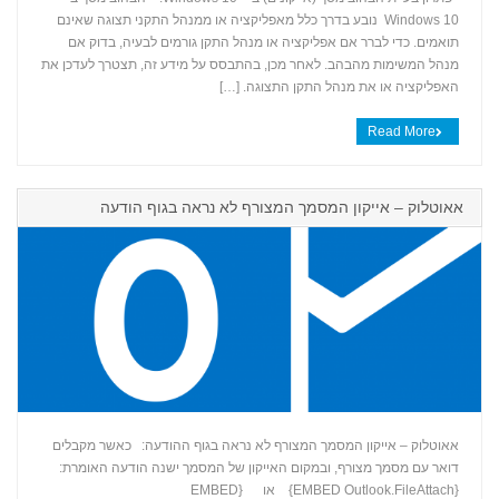
Windows 10 נובע בדרך כלל מאפליקציה או ממנהל התקני תצוגה שאינם
+
תואמים. כדי לברר אם אפליקציה או מנהל התקן גורמים לבעיה, בדוק אם
מנהל המשימות מהבהב. לאחר מכן, בהתבסס על מידע זה, תצטרך לעדכן את
האפליקציה או את מנהל התקן התצוגה. […]
Read More
אאוטלוק – אייקון המסמך המצורף לא נראה בגוף הודעה
אאוטלוק – אייקון המסמך המצורף לא נראה בגוף ההודעה: כאשר מקבלים
דואר עם מסמך מצורף, ובמקום האייקון של המסמך ישנה הודעה האומרת:
{EMBED Outlook.FileAttach} או {EMBED