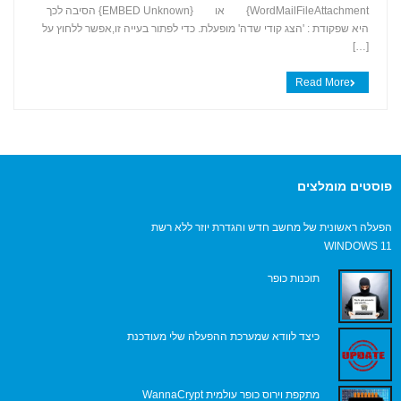
+
WordMailFileAttachment} או {EMBED Unknown} הסיבה לכך
היא שפקודת : 'הצג קודי שדה' מופעלת. כדי לפתור בעייה זו,אפשר ללחוץ על
[…]
Read More
פוסטים מומלצים
הפעלה ראשונית של מחשב חדש והגדרת יוזר ללא רשת
WINDOWS 11
תוכנות כופר
כיצד לוודא שמערכת ההפעלה שלי מעודכנת
מתקפת וירוס כופר עולמית WannaCrypt