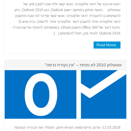
ייצוא או גיבוי של דואר אלקטרוני, אנשי קשר ולוח שנה לקובץ ‎.pst של
אאוטלוק: כאשר מותקן במחשב יישום Outlook, כגון Outlook 2016, ניתן
+
להשתמש בו להעברת דואר אלקטרוני, אנשי קשר ופריטי לוח שנה מחשבון
דואר אלקטרוני אחד לחשבון דואר אלקטרוני אחר. לדוגמה, נניח שיש לך
תיבת דואר של Office 365 וחשבון Gmail. באפשרותך להוסיף את שניהם ל–
Outlook 2016. לאחר מכן, תוכל להשתמש […]
Read More
אאוטלוק 2010 לא נפתח – "אין נקודת כניסה"
12.03.2018- עדכון: מייקרוסופט הוציאו תיקון, המסדר את הבעייה הנגרמת