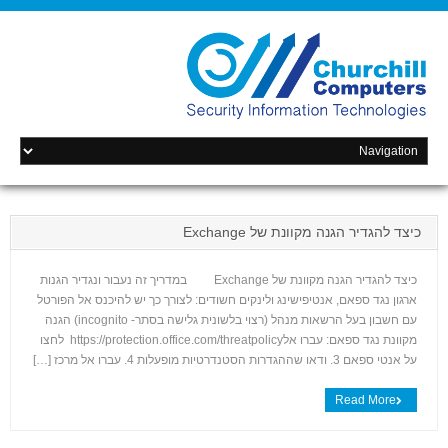
כיצד להגדיר הגנה מקוונת של Exchange
כיצד להגדיר הגנה מקוונת של Exchange במדריך זה נעבור ונגדיר הגנות
ארגון נגד ספאם, אנטיפישינג ולינקים חשודים: לצורך כך יש להיכנס אל הפורטל
עם חשבון בעל הרשאות מנהל (רצוי בלשונית גלישה בסתר- incognito) הגנה
מקוונת נגד ספאם: עברו אלhttps://protection.office.com/threatpolicy לחצו
על אנטי ספאם 3. ודאו שההגדרות הסטנדרטיות מופעלות 4. עברו אל מרכז […]
+
Read More