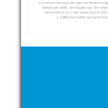
הגדרת דואר אלקטרוני באמצעות אפליקציית הדואר של ios: חשוב: אפל תיקנו תקלה בגירסת 11.0
שגרמה להודעת השגיאה "אין אפשרות לשלוח דואר" עבור חשבונות דואר Outlook.com, O365,
Exchange . אם אתה משתמש ב- iOS 11.0, עדכן את המכשיר שלך ל- iOS 11.0.1 או גירסה
ודעת דואר אלקטרוני של Office […]
+