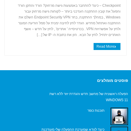
Checkpoint – כיצד להתחבר באמצעות גישה מרחוק? הורד והתקן הורד
והפעל את קובץ ההתקנה העדכני ביותר – לקוחות גישה מרחוק עבור
+
Windows , במהלך ההתקנה, בחר Endpoint Security VPN השלם את
ההתקנה ואתחול מחדש. הגדר לחץ לחיצה ימנית על סמל הודעת המוצר
ולחץ על אפשרויות VPN . בכרטיסייה ' אתרים' , לחץ על חדש – אשף
האתרים יתחיל. לחץ על הבא . הזן את כתובת ה- IP של […]
Read More
פוסטים מומלצים
הפעלה ראשונית של מחשב חדש והגדרת יוזר ללא רשת
WINDOWS 11
תוכנות כופר
כיצד לוודא שמערכת ההפעלה שלי מעודכנת