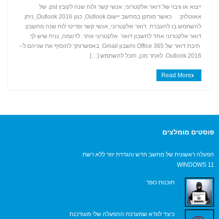
ייצוא או גיבוי של דואר אלקטרוני, אנשי קשר ולוח שנה לקובץ ‎.pst של
אאוטלוק: כאשר מותקן במחשב יישום Outlook, כגון Outlook 2016, ניתן
+
להשתמש בו להעברת דואר אלקטרוני, אנשי קשר ופריטי לוח שנה מחשבון
דואר אלקטרוני אחד לחשבון דואר אלקטרוני אחר. לדוגמה, נניח שיש לך
תיבת דואר של Office 365 וחשבון Gmail. באפשרותך להוסיף את שניהם ל–
Outlook 2016. לאחר מכן, תוכל להשתמש […]
Read More
פוסטים מומלצים
הפעלה ראשונית של מחשב חדש והגדרת יוזר ללא רשת
WINDOWS 11
תוכנות כופר
כיצד לוודא שמערכת ההפעלה שלי מעודכנת