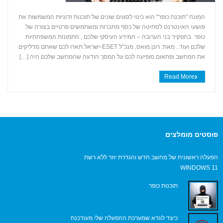
המונח "תוכנת כופר" הוא כינוי לסוגים שונים של תוכנות זדוניות המשמשות את
פושעי האינטרנט לסחיטה של כסף מחברות ומשתמשים פרטיים בצורה של
כופר. בתפקיד בני הערובה – המידע העיסקי שלכם , התמונות המשפחתיות
שלכם ועוד.. מאת: רונן מואס, מנכ"ל ESET-ישראל תארו לכם שאתם מדליקים
+
את המחשב ופתאום מופיעה לכם על המסך הודעה שהמחשב שלכם היה […]
Read More
פוסטים מומלצים
הפעלה ראשונית של מחשב חדש והגדרת יוזר ללא רשת
WINDOWS 11
תוכנות כופר
כיצד לוודא שמערכת ההפעלה שלי מעודכנת