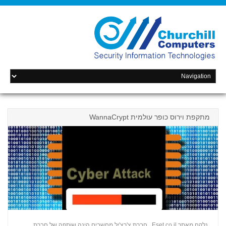
מתקפת וירוס כופר עולמית WannaCrypt
נלקח מאתר Eset.co.il , חברת צ'רצ'יל מחשבים הינה שותפה של חברת