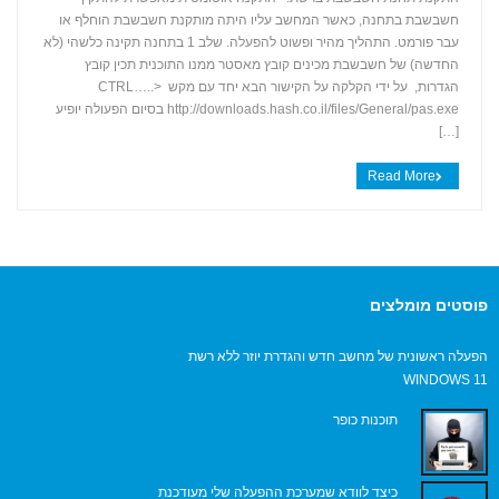
חשבשבת בתחנה, כאשר המחשב עליו היתה מותקנת חשבשבת הוחלף או
+
עבר פורמט. התהליך מהיר ופשוט להפעלה. שלב 1 בתחנה תקינה כלשהי (לא
החדשה) של חשבשבת מכינים קובץ מאסטר ממנו התוכנית תכין קובץ
הגדרות, על ידי הקלקה על הקישור הבא יחד עם מקש CTRL…..>
http://downloads.hash.co.il/files/General/pas.exe בסיום הפעולה יופיע
[…]
Read More
פוסטים מומלצים
הפעלה ראשונית של מחשב חדש והגדרת יוזר ללא רשת
WINDOWS 11
תוכנות כופר
כיצד לוודא שמערכת ההפעלה שלי מעודכנת