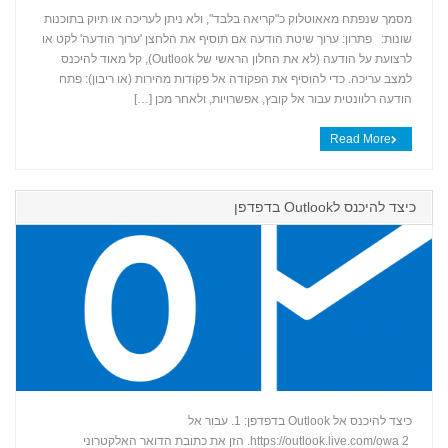
מסמך שנפתח מאאוטלוק כ"קריאה בלבד", ולא ניתן לעריכה או תיוק בתוכנות
שונות: פתרון: ערוך שיטת הודעה אם תוסיף את הלחצן 'ערוך הודעה' לקט או
+
לרצועת על הודעה (לא את החלון הראשי של Outlook), קל מאוד להיכנס
למצב עריכה. כדי להוסיף את הפקודה אל פקודות מהירות (או ריבון): פתח
הודעה רלוונטית עבור אל קובץ, אפשרויות, ולאחר מכן […]
Read More
כיצד להיכנס לOutlook בדפדפן
כיצד להיכנס אל Outlook בדפדפן: 1. עבור אל
https://outlook.live.com/owa 2. הזן את כתובת הדואר האלקטרוני