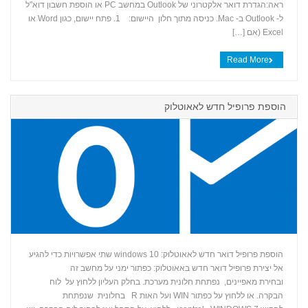
ראה:הגדרת דואר אלקטרוני של Outlook במחשב PC או הוספת חשבון דוא"ל
ל- Outlook ב- Mac. כניסה מתוך חלון היישום: 1. פתח יישום, כגון Word או
Excel (אם […]
Read More
‏‏הוספת פרופיל חדש לאאוטלוק
הוספת פרופיל דואר חדש לאאוטלוק: windows 10 שתי אפשרויות כדי להגיע
אל יצירת פרופיל דואר חדש באאוטלוק: כפתור ימני על מחשב זה
+
ובחירת מאפיינים, נפתחת חלונית מערכת. בחלק העליון ללחוץ על לוח
הבקרה. או ללחוץ על כפתור WIN ועל האות R בחלונית שנפתחת