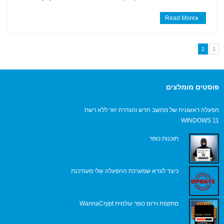
Read More
2
1
פוסטים מומלצים
הפעלה ראשונית של מחשב חדש והגדרת יוזר ללא רשת
WINDOWS 11
תוכנות כופר
כיצד לוודא שמערכת ההפעלה שלי מעודכנת
מתקפת וירוס כופר עולמית WannaCrypt