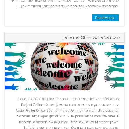
להקיש control WINDOWS 7: ללחוץ על התחל ואז לבחור לוח הבקרה. יש
לבחור בצד שמאל להציג לפי סמלים (עדיפות לקטנים): ולבחור דואר […]
Read More
כניסה אל פורטל Office מהדפדפן
כניסה אל פורטל Office מהדפדפן: כניסה ל– Office מדפדפן האינטרנט
עצה: זהו גם המקום שבו אתה נכנס אם יש לך מנוי ל– Project Online
+
Professional,‏ Project Online Premium או .Visio Pro for Office 365
1. עבור אל : portal.office.com או https://goo.gl/4VD9uo 2. היכנס עם
חשבון Microsoft האישי ששייכת ל– Office, או שם המשתמש והסיסמה
שבהם אתה משתמש בחשבון שלך בעבודה או בבית הספר. לא […]