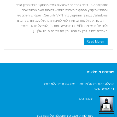
Checkpoint – כיצד להתחבר באמצעות גישה מרחוק? הורד והתקן הורד
והפעל את קובץ ההתקנה העדכני ביותר – לקוחות גישה מרחוק עבור
+
Windows , במהלך ההתקנה, בחר Endpoint Security VPN השלם את
ההתקנה ואתחול מחדש. הגדר לחץ לחיצה ימנית על סמל הודעת המוצר
ולחץ על אפשרויות VPN . בכרטיסייה ' אתרים' , לחץ על חדש – אשף
האתרים יתחיל. לחץ על הבא . הזן את כתובת ה- IP של […]
Read More
פוסטים מומלצים
הפעלה ראשונית של מחשב חדש והגדרת יוזר ללא רשת
WINDOWS 11
תוכנות כופר
כיצד לוודא שמערכת ההפעלה שלי מעודכנת