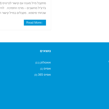
צ'רצ'יל מחשבים – מרכז התמיכה. להיר
שכחתי סיסמא . מקבלים במייל קישור 
Read More
נושאים
אאוטלוק
(11)
אופיס
(1)
אופיס 365
(3)