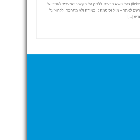
מתקבל מייל מענה עם קישור לכרטיס (ticket) בעל נושא הבעיה. ללחוץ על הקישור שמעביר לאתר של
שם לאתר – מייל וסיסמה : במידה ולא מתחבר , ללחוץ על
+
חדש […]