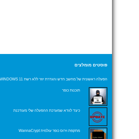
פוסטים מומלצים
הפעלה ראשונית של מחשב חדש והגדרת יוזר ללא רשת WINDOWS 11
תוכנות כופר
כיצד לוודא שמערכת ההפעלה שלי מעודכנת
מתקפת וירוס כופר עולמית WannaCrypt